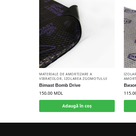
MATERIALE DE AMORTIZARE A
IZOLA
VIBRAȚIILOR
,
IZOLAREA ZGOMOTULUI
AMORT
Bimast Bomb Drive
Визо
150.00
MDL
115.0
Adaugă în coș