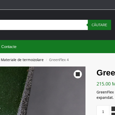
CĂUTARE
Contacte
Materiale de termoizolare
GreenFlex 4
/
Gree
215.00
GreenFlex 
expandat.