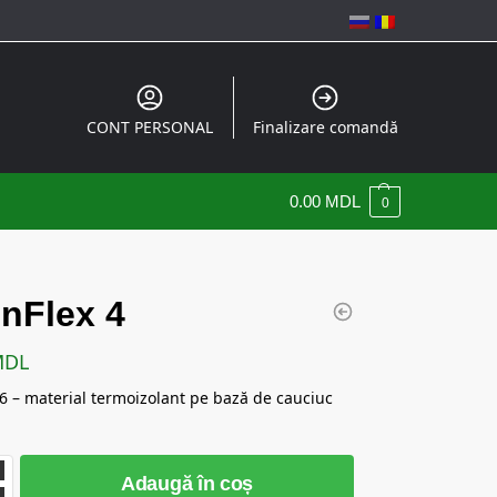
CONT PERSONAL
Finalizare comandă
0.00
MDL
0
nFlex 4
MDL
6 – material termoizolant pe bază de cauciuc
Adaugă în coș