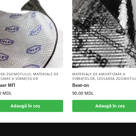
REA ZGOMOTULUI
,
MATERIALE DE
MATERIALE DE AMORTIZARE A
IZARE A VIBRAȚIILOR
VIBRAȚIILOR
,
IZOLAREA ZGOMOTUL
мат МП
Beat-on
0
MDL
90.00
MDL
Adaugă în coș
Adaugă în coș