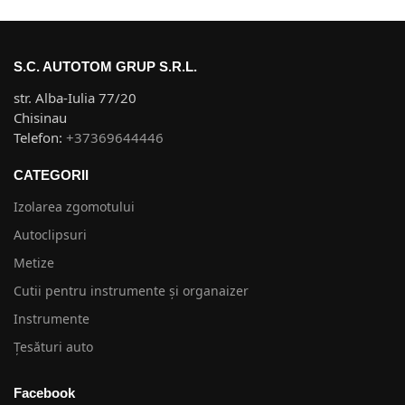
S.C. AUTOTOM GRUP S.R.L.
str. Alba-Iulia 77/20
Chisinau
Telefon:
+37369644446
CATEGORII
Izolarea zgomotului
Autoclipsuri
Metize
Cutii pentru instrumente și organaizer
Instrumente
Țesături auto
Facebook