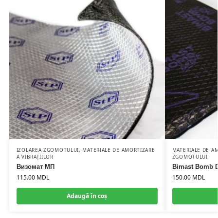
IZOLAREA ZGOMOTULUI
,
MATERIALE DE AMORTIZARE
MATERIALE DE AM
A VIBRAȚIILOR
ZGOMOTULUI
Визомат МП
Bimast Bomb D
115.00
MDL
150.00
MDL
Adaugă în coș