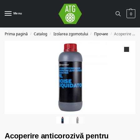
Menu
0
Prima pagină
Catalog
Izolarea zgomotului
Прочие
Acoperire anticorozivă pentru cavitățile ascunse StP NoiseLiquidator ML
/
/
/
/
Acoperire anticorozivă pentru