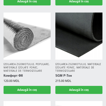
Adaugă în coș
Adaugă în coș
IZOLAREA ZGOMOTULUI
,
POPULARE
,
IZOLAREA ZGOMOTULUI
,
MATERIALE
MATERIALE IZOLATE FONIC
,
IZOLATE FONIC
,
MATERIALE DE
MATERIALE DE TERMOIZOLARE
TERMOIZOLARE
Комфорт Ф8
SGM Р-Тон
120.00
MDL
215.00
MDL
Adaugă în coș
Adaugă în coș