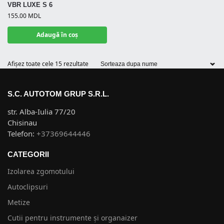
VBR LUXE S 6
155.00
MDL
Adaugă în coș
Afișez toate cele 15 rezultate
S.C. AUTOTOM GRUP S.R.L.
str. Alba-Iulia 77/20
Chisinau
Telefon:
+37369644446
CATEGORII
Izolarea zgomotului
Autoclipsuri
Metize
Cutii pentru instrumente și organaizer