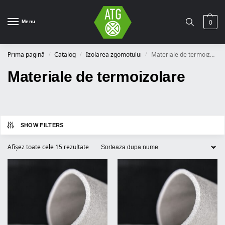
Menu
0
Prima pagină
Catalog
Izolarea zgomotului
Materiale de termoizolare
/
/
/
Materiale de termoizolare
SHOW FILTERS
Afișez toate cele 15 rezultate