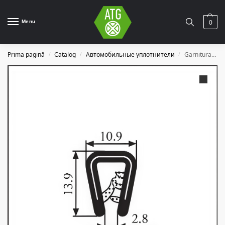
Menu
0
Prima pagină
Catalog
Автомобильные уплотнители
Garnitura auto A23
/
/
/