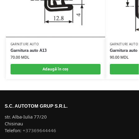
GARNITURI AUTO
GARNITURI AUTO
Garnitura auto A13
Garnitura auto
70.00
MDL
90.00
MDL
Adaugă în coș
S.C. AUTOTOM GRUP S.R.L.
str. Alba-Iulia 77/20
Chisinau
Telefon:
+37369644446