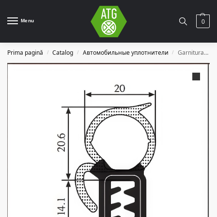
Menu
0
Prima pagină
Catalog
Автомобильные уплотнители
Garnitura auto A21
/
/
/