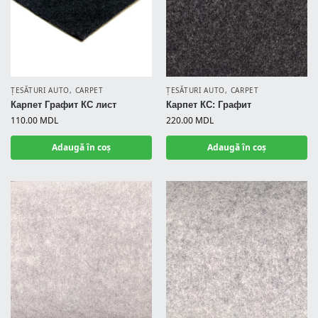
ȚESĂTURI AUTO
,
CARPET
ȚESĂTURI AUTO
,
CARPET
Карпет Графит КС лист
Карпет КС: Графит
110.00
MDL
220.00
MDL
Adaugă în coș
Adaugă în coș