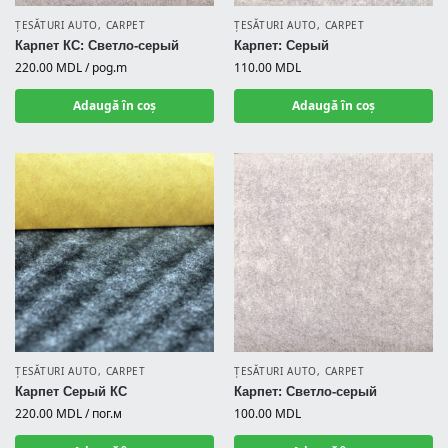
ȚESĂTURI AUTO
,
CARPET
ȚESĂTURI AUTO
,
CARPET
Карпет КС: Светло-серый
Карпет: Серый
220.00
MDL
/ pog.m
110.00
MDL
Adaugă în coș
Adaugă în coș
ȚESĂTURI AUTO
,
CARPET
ȚESĂTURI AUTO
,
CARPET
Карпет Серый КС
Карпет: Светло-серый
220.00
MDL
/ пог.м
100.00
MDL