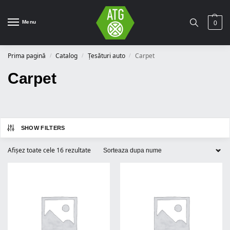
Menu
0
Prima pagină
Catalog
Țesături auto
Carpet
/
/
/
Carpet
SHOW FILTERS
Afișez toate cele 16 rezultate