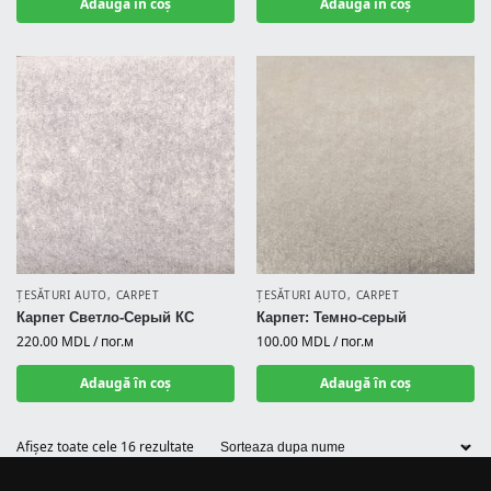
Adaugă în coș
Adaugă în coș
ȚESĂTURI AUTO
,
CARPET
ȚESĂTURI AUTO
,
CARPET
Карпет Светло-Серый КС
Карпет: Темно-серый
220.00
MDL
/ пог.м
100.00
MDL
/ пог.м
Adaugă în coș
Adaugă în coș
Afișez toate cele 16 rezultate