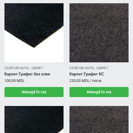
ȚESĂTURI AUTO
,
CARPET
ȚESĂTURI AUTO
,
CARPET
Карпет Графит без клея
Карпет Графит КС
100.00
MDL
220.00
MDL
/ пог.м
Adaugă în coș
Adaugă în coș