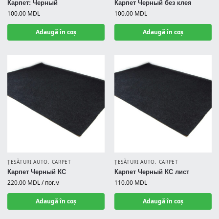
Карпет: Черный
Карпет Черный без клея
100.00
MDL
100.00
MDL
Adaugă în coș
Adaugă în coș
ȚESĂTURI AUTO
,
CARPET
ȚESĂTURI AUTO
,
CARPET
Карпет Черный КС
Карпет Черный КС лист
220.00
MDL
/ пог.м
110.00
MDL
Adaugă în coș
Adaugă în coș