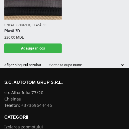
UNCATEGORIZED
,
PLASĂ 3D
Plasă 3D
230.00
MDL
Adaugă în coș
Afișez singurul rezultat
S.C. AUTOTOM GRUP S.R.L.
str. Alba-Iulia 77/20
Chisinau
Telefon:
+37369644446
CATEGORII
Izolarea zgomotului