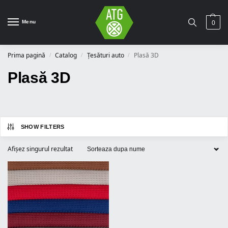
Menu
0
Prima pagină
Catalog
Țesături auto
Plasă 3D
/
/
/
Plasă 3D
SHOW FILTERS
Afișez singurul rezultat