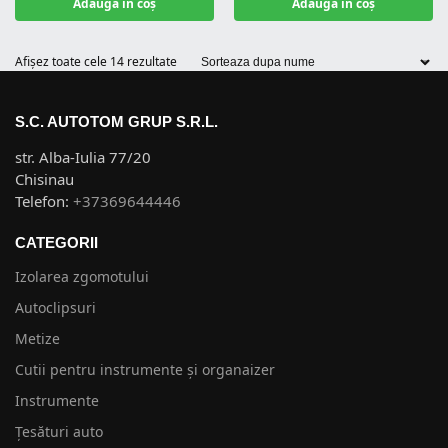
Adaugă în coș
Adaugă în coș
Afișez toate cele 14 rezultate
S.C. AUTOTOM GRUP S.R.L.
str. Alba-Iulia 77/20
Chisinau
Telefon:
+37369644446
CATEGORII
Izolarea zgomotului
Autoclipsuri
Metize
Cutii pentru instrumente și organaizer
Instrumente
Țesături auto