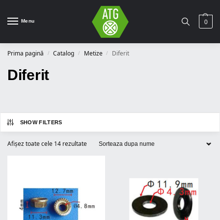
Menu
0
Prima pagină
Catalog
Metize
Diferit
/
/
/
Diferit
SHOW FILTERS
Afișez toate cele 14 rezultate