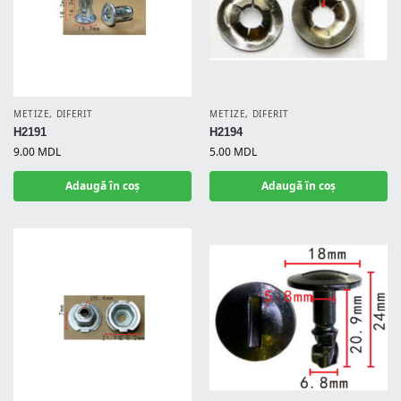
METIZE
,
DIFERIT
METIZE
,
DIFERIT
H2191
H2194
9.00
MDL
5.00
MDL
Adaugă în coș
Adaugă în coș