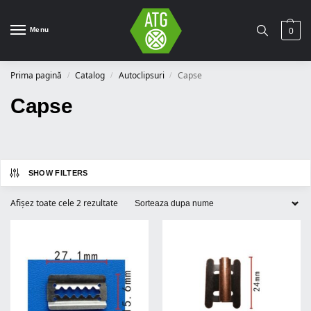
Menu
0
Prima pagină
Catalog
Autoclipsuri
Capse
/
/
/
Capse
SHOW FILTERS
Afișez toate cele 2 rezultate