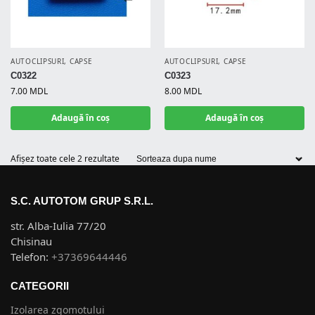
AUTOCLIPSURI
,
CAPSE
AUTOCLIPSURI
,
CAPSE
C0322
C0323
7.00
MDL
8.00
MDL
Adaugă în coș
Adaugă în coș
Afișez toate cele 2 rezultate
S.C. AUTOTOM GRUP S.R.L.
str. Alba-Iulia 77/20
Chisinau
Telefon:
+37369644446
CATEGORII
Izolarea zgomotului