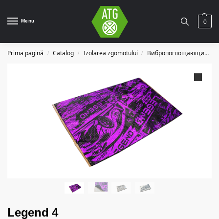
Menu
0
Prima pagină
Catalog
Izolarea zgomotului
Вибропоглощающие материалы
/
/
/
Legend 4