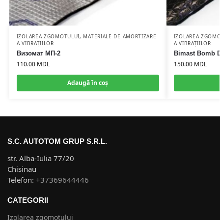
IZOLAREA ZGOMOTULUI
,
MATERIALE DE AMORTIZARE
IZOLAREA ZGOM
A VIBRAȚIILOR
A VIBRAȚIILOR
Визомат МП-2
Bimast Bomb D
110.00
MDL
150.00
MDL
Adaugă în coș
S.C. AUTOTOM GRUP S.R.L.
str. Alba-Iulia 77/20
Chisinau
Telefon:
+37369644446
CATEGORII
Izolarea zgomotului