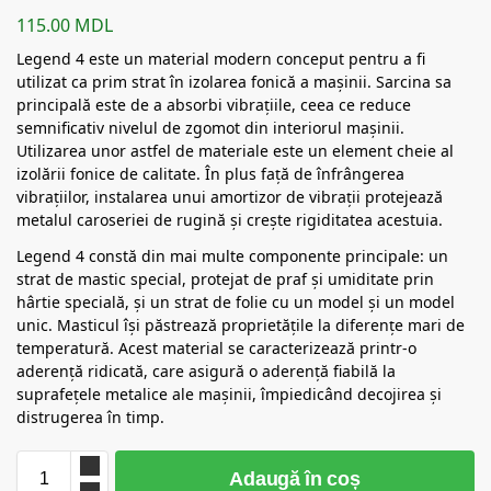
115.00
MDL
Legend 4 este un material modern conceput pentru a fi
utilizat ca prim strat în izolarea fonică a mașinii. Sarcina sa
principală este de a absorbi vibrațiile, ceea ce reduce
semnificativ nivelul de zgomot din interiorul mașinii.
Utilizarea unor astfel de materiale este un element cheie al
izolării fonice de calitate. În plus față de înfrângerea
vibrațiilor, instalarea unui amortizor de vibrații protejează
metalul caroseriei de rugină și crește rigiditatea acestuia.
Legend 4 constă din mai multe componente principale: un
strat de mastic special, protejat de praf și umiditate prin
hârtie specială, și un strat de folie cu un model și un model
unic. Masticul își păstrează proprietățile la diferențe mari de
temperatură. Acest material se caracterizează printr-o
aderență ridicată, care asigură o aderență fiabilă la
suprafețele metalice ale mașinii, împiedicând decojirea și
distrugerea în timp.
Adaugă în coș