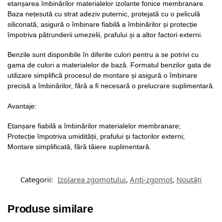
etanșarea îmbinărilor materialelor izolante fonice membranare.
Baza nețesută cu strat adeziv puternic, protejată cu o peliculă
siliconată, asigură o îmbinare fiabilă a îmbinărilor și protecție
împotriva pătrunderii umezelii, prafului și a altor factori externi.
Benzile sunt disponibile în diferite culori pentru a se potrivi cu
gama de culori a materialelor de bază. Formatul benzilor gata de
utilizare simplifică procesul de montare și asigură o îmbinare
precisă a îmbinărilor, fără a fi necesară o prelucrare suplimentară.
Avantaje:
Etanșare fiabilă a îmbinărilor materialelor membranare;
Protecție împotriva umidității, prafului și factorilor externi;
Montare simplificată, fără tăiere suplimentară.
Categorii:
Izolarea zgomotului
,
Anti-zgomot
,
Noutăți
Produse similare