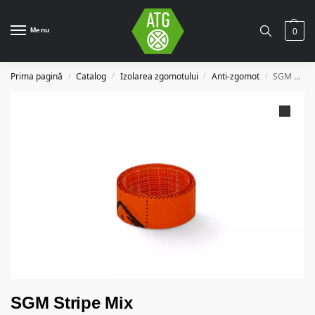
Menu
0
Prima pagină
Catalog
Izolarea zgomotului
Anti-zgomot
SGM Stripe Mix
/
/
/
/
SGM Stripe Mix