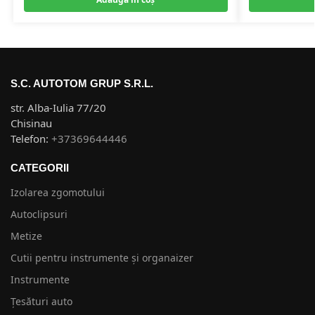
S.C. AUTOTOM GRUP S.R.L.
str. Alba-Iulia 77/20
Chisinau
Telefon:
+37369644446
CATEGORII
Izolarea zgomotului
Autoclipsuri
Metize
Cutii pentru instrumente și organaizer
Instrumente
Țesături auto