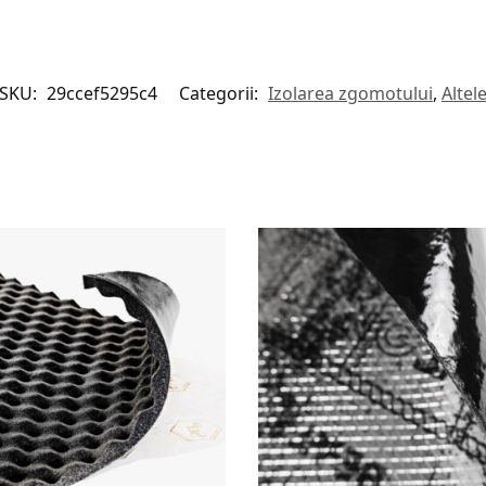
SKU:
29ccef5295c4
Categorii:
Izolarea zgomotului
,
Altel