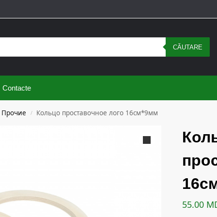
CĂUTARE
Contacte
Прочие
Кольцо проставочное лого 16см*9мм
/
Кол
про
16с
55.00
M