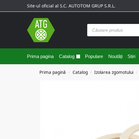
Site-ul oficial al S.C. AUTOTOM GRUP S.R.L.
Prima pagina
Catalog
Populare
Noutăți
Stiri
Prima pagină
Catalog
Izolarea zgomotului
/
/
/