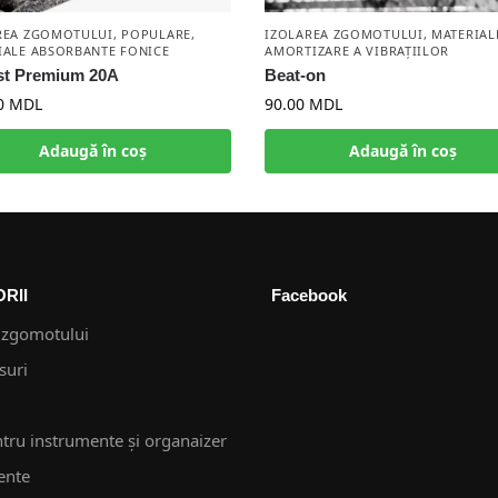
REA ZGOMOTULUI
,
POPULARE
,
IZOLAREA ZGOMOTULUI
,
MATERIAL
IALE ABSORBANTE FONICE
AMORTIZARE A VIBRAȚIILOR
st Premium 20A
Beat-on
0
MDL
90.00
MDL
Adaugă în coș
Adaugă în coș
RII
Facebook
 zgomotului
suri
ntru instrumente și organaizer
ente