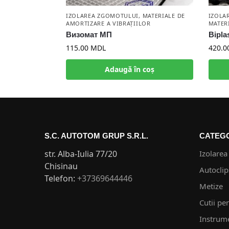
IZOLAREA ZGOMOTULUI
,
MATERIALE DE
IZOLA
AMORTIZARE A VIBRAȚIILOR
MATER
Визомат МП
Bipla
115.00
MDL
420.0
Adaugă în coș
S.C. AUTOTOM GRUP S.R.L.
CATEGO
str. Alba-Iulia 77/20
Izolarea
Chisinau
Autoclip
Telefon:
+37369644446
Metize
Cutii pe
Instrum