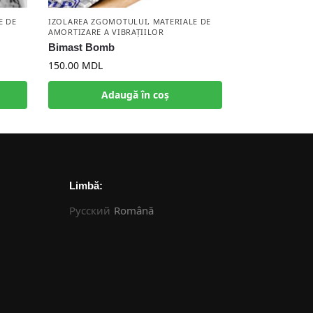
E DE
IZOLAREA ZGOMOTULUI
,
MATERIALE DE
AMORTIZARE A VIBRAȚIILOR
Bimast Bomb
150.00
MDL
Adaugă în coș
Limbă:
Русский
Română