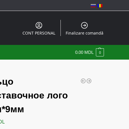
CONT PERSONAL
Finalizare comandă
0.00
MDL
0
ьцо
ставочное лого
м*9мм
DL