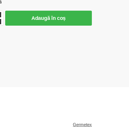
ă
Adaugă în coș
Germetex