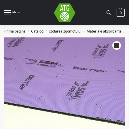
Menu
0
Prima pagină
Catalog
Izolarea zgomotului
Materiale absorbante fonice
/
/
/