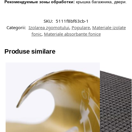
Рекомендуемые зоны обработки:
крышка багажника, двери.
SKU:
5111f8bf63cb-1
Categorii:
Izolarea zgomotului
,
Populare
,
Materiale izolate
fonic
,
Materiale absorbante fonice
Produse similare