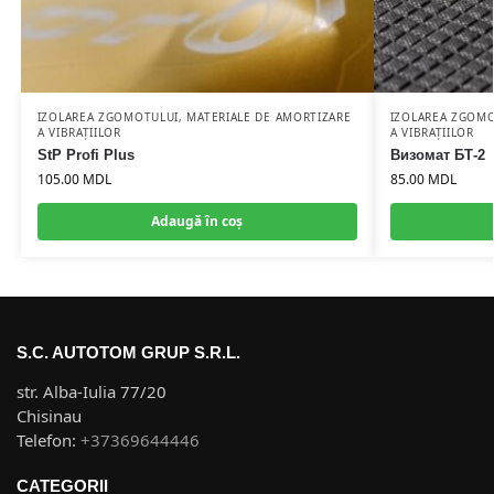
IZOLAREA ZGOMOTULUI
,
MATERIALE DE AMORTIZARE
IZOLAREA ZGOM
A VIBRAȚIILOR
A VIBRAȚIILOR
StP Profi Plus
Визомат БТ-2
105.00
MDL
85.00
MDL
Adaugă în coș
S.C. AUTOTOM GRUP S.R.L.
str. Alba-Iulia 77/20
Chisinau
Telefon:
+37369644446
CATEGORII