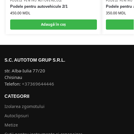
PODELE PENTRU AUTOVEHICULE
PODELE PENTRU 
Podele pentru autovehicule 2/1
Podele pentru 
450.00
MDL
350.00
MDL
Adaugă în coș
S.C. AUTOTOM GRUP S.R.L.
str. Alba-Iulia 77/20
Chisinau
Telefon:
+37369644446
CATEGORII
Izolarea zgomotului
Autoclipsuri
Metize