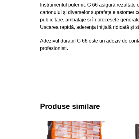
Instrumentul puternic G 66 asigură rezultate efic
cartonului și diverselor suprafețe elastomerice
publicitare, ambalaje și în procesele general
Uscarea rapidă, aderența inițială ridicată și s
Adezivul durabil G 66 este un adeziv de contact
profesioniști.
Produse similare