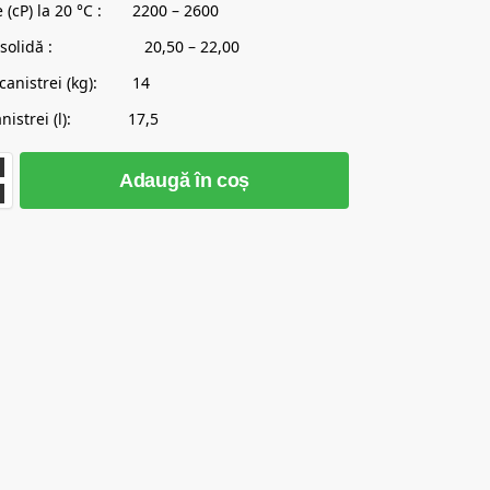
e (cP) la 20 °C : 2200 – 2600
ță solidă : 20,50 – 22,00
 canistrei (kg): 14
canistrei (l): 17,5
Adaugă în coș