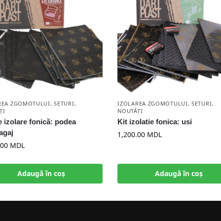
REA ZGOMOTULUI
,
SETURI
,
IZOLAREA ZGOMOTULUI
,
SETURI
,
ȚI
NOUTĂȚI
e izolare fonică: podea
Kit izolatie fonica: usi
agaj
1,200.00
MDL
.00
MDL
Adaugă în coș
Adaugă în coș