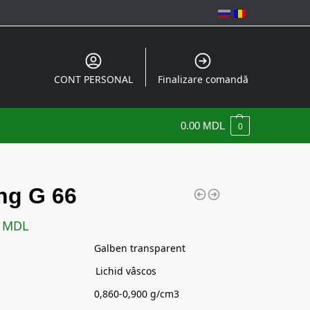
CONT PERSONAL
Finalizare comandă
0.00
MDL
0
ng G 66
0
MDL
re : Galben transparent
 : Lichid vâscos
ate: 0,860-0,900 g/cm3