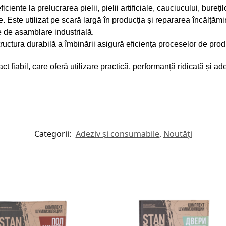
iente la prelucrarea pielii, pielii artificiale, cauciucului, burețil
. Este utilizat pe scară largă în producția și repararea încălțămi
e de asamblare industrială.
tructura durabilă a îmbinării asigură eficiența proceselor de prod
 fiabil, care oferă utilizare practică, performanță ridicată și ade
Categorii:
Adeziv și consumabile
,
Noutăți