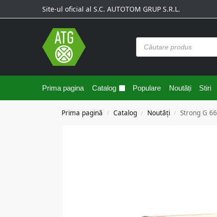
Site-ul oficial al S.C. AUTOTOM GRUP S.R.L.
Prima pagina
Catalog
Populare
Noutăți
Stiri
Prima pagină
Catalog
Noutăți
Strong G 6
/
/
/