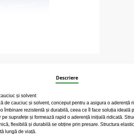
Descriere
auciuc și solvent
de cauciuc și solvent, conceput pentru a asigura o aderență ridic
o îmbinare rezistentă și durabilă, ceea ce îl face soluția ideală p
r pe suprafețe și formează rapid o aderență inițială ridicată. St
că, flexibilă și durabilă se obține prin presare. Structura elasti
tă lungă de viață.