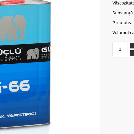
Vâscozitat
Substan
Greutatea
Volumul 