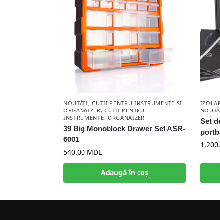
NOUTĂȚI
,
CUTII PENTRU INSTRUMENTE ȘI
IZOLA
ORGANAIZER
,
CUTII PENTRU
NOUTĂ
INSTRUMENTE
,
ORGANAIZER
Set d
39 Big Monoblock Drawer Set ASR-
portb
6001
1,200
540.00
MDL
Adaugă în coș