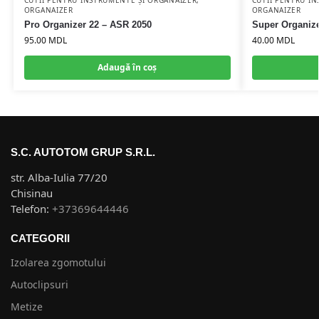
CUTII PENTRU INSTRUMENTE ȘI ORGANAIZER
,
CUTII PENTRU I
ORGANAIZER
ORGANAIZER
Pro Organizer 22 – ASR 2050
Super Organize
95.00
MDL
40.00
MDL
Adaugă în coș
S.C. AUTOTOM GRUP S.R.L.
str. Alba-Iulia 77/20
Chisinau
Telefon:
+37369644446
CATEGORII
Izolarea zgomotului
Autoclipsuri
Metize