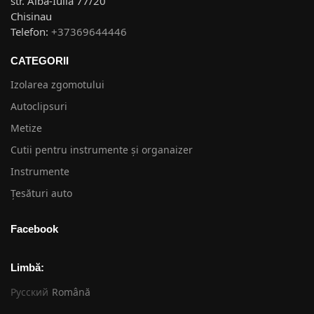
str. Alba-Iulia 77/20
Chisinau
Telefon:
+37369644446
CATEGORII
Izolarea zgomotului
Autoclipsuri
Metize
Cutii pentru instrumente și organaizer
Instrumente
Țesături auto
Facebook
Limbă:
Русский
Română