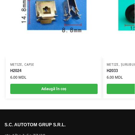
METIZE
,
CAPSE
METIZE
,
ȘURUBUR
H2024
H2033
6.00
MDL
6.00
MDL
Adaugă în coș
S.C. AUTOTOM GRUP S.R.L.