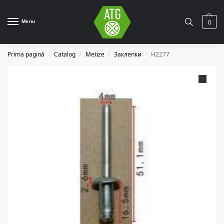
Menu
0
Prima pagină
Catalog
Metize
Заклепки
H2277
/
/
/
/