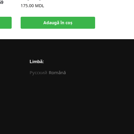
59
175.00
MDL
Adaugă în coș
Limbă:
Русский
Română