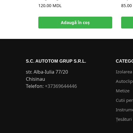
120.00
MDL
85.00
Adaugă în coș
S.C. AUTOTOM GRUP S.R.L.
CATEGO
str. Alba-Iulia 77/20
Izolarea
Chisinau
Autoclip
Telefon:
+37369644446
Metize
Cutii pe
Instrum
Țesături