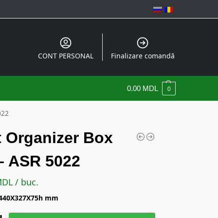
CONT PERSONAL
Finalizare comandă
0.00
MDL
0
022
t Organizer Box
– ASR 5022
MDL
/ buc.
: 440X327X75h mm