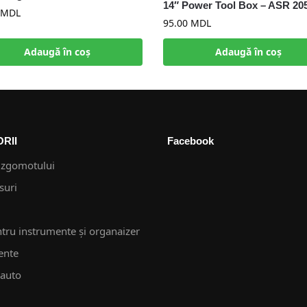
14″ Power Tool Box – ASR 20
MDL
95.00
MDL
Adaugă în coș
Adaugă în coș
RII
Facebook
 zgomotului
suri
ntru instrumente și organaizer
ente
 auto