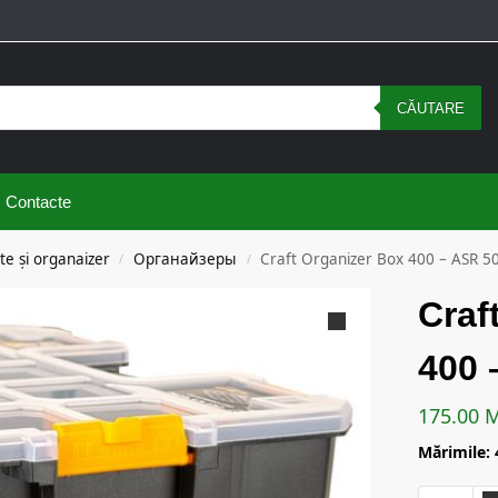
CĂUTARE
Contacte
te și organaizer
Органайзеры
Craft Organizer Box 400 – ASR 5
/
/
Craf
400 
175.00
Mărimile