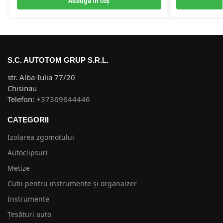
Adaugă în coș
S.C. AUTOTOM GRUP S.R.L.
str. Alba-Iulia 77/20
Chisinau
Telefon:
+37369644446
CATEGORII
Izolarea zgomotului
Autoclipsuri
Metize
Cutii pentru instrumente și organaizer
Instrumente
Țesături auto