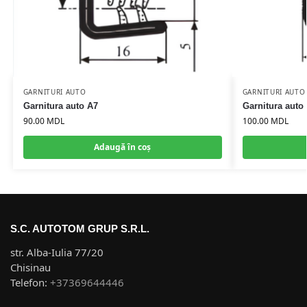
GARNITURI AUTO
GARNITURI AUTO
Garnitura auto A7
Garnitura auto
90.00
MDL
100.00
MDL
Adaugă în coș
S.C. AUTOTOM GRUP S.R.L.
str. Alba-Iulia 77/20
Chisinau
Telefon:
+37369644446