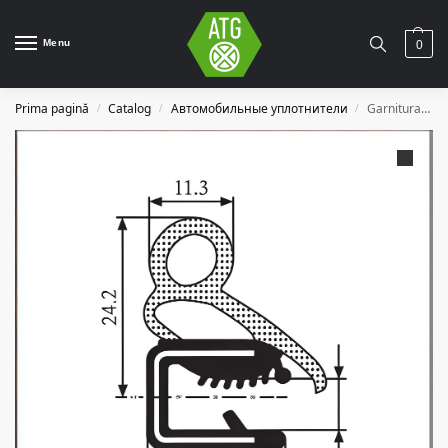
Menu
0
Prima pagină
Catalog
Автомобильные уплотнители
Garnitura auto A15
/
/
/