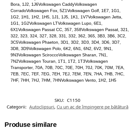
Bora, 1J2, 1J6Volkswagen CaddyVolkswagen
CorradoVolkswagen Fox, 5Z1Volkswagen Golf, 1E7, 1G1,
1G2, 1H1, 1H2, 1H5, 1J1, 1J5, 1K1, 1V7Volkswagen Jetta,
1G1, 1G2Volkswagen LTVolkswagen Lupo, 6E1,
6X1Volkswagen Passat CC, 357, 358Volkswagen Passat, 321,
322, 323, 324, 327, 328, 331, 332, 362, 365, 3B3, 3B6, 3C2,
3C5Volkswagen Phaeton, 3D1, 3D2, 3D3, 3D4, 3D6, 3D7,
3D8, 3D9Volkswagen Polo, 6K2, 6N1, 6N2, 6V2, 9N1,
9N3Volkswagen SciroccoVolkswagen Sharan, 7N1,
7N2Volkswagen Touran, 1T1, 1T2, 1T3Volkswagen
Transporter, 70A, 70B, 70C, 70E, 70H, 70J, 70K, 70M, 7EA,
7EB, 7EC, 7EF, 7EG, 7EH, 7EJ, 7EM, 7EN, 7HA, 7HB, 7HC,
7HF, 7HH, 7HJ, 7HM, 7HNVolkswagen Vento, 1H2, 1H5
SKU:
C1150
Categorii:
Autoclipsuri
,
Cu un ac de împingere pe bătătură
Produse similare