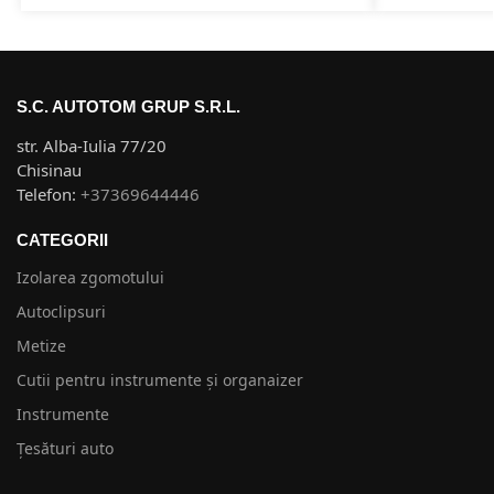
S.C. AUTOTOM GRUP S.R.L.
str. Alba-Iulia 77/20
Chisinau
Telefon:
+37369644446
CATEGORII
Izolarea zgomotului
Autoclipsuri
Metize
Cutii pentru instrumente și organaizer
Instrumente
Țesături auto