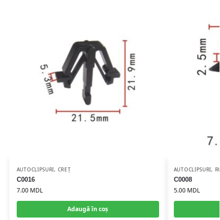
AUTOCLIPSURI
,
CREȚ
AUTOCLIPSURI
,
R
C0016
C0008
7.00
MDL
5.00
MDL
Adaugă în coș