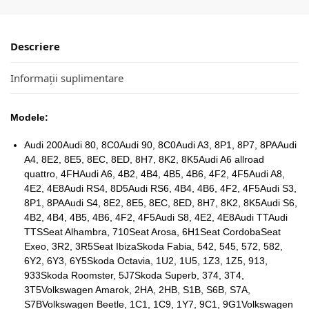
Descriere
Informații suplimentare
Modele:
Audi 200Audi 80, 8C0Audi 90, 8C0Audi A3, 8P1, 8P7, 8PAAudi
A4, 8E2, 8E5, 8EC, 8ED, 8H7, 8K2, 8K5Audi A6 allroad
quattro, 4FHAudi A6, 4B2, 4B4, 4B5, 4B6, 4F2, 4F5Audi A8,
4E2, 4E8Audi RS4, 8D5Audi RS6, 4B4, 4B6, 4F2, 4F5Audi S3,
8P1, 8PAAudi S4, 8E2, 8E5, 8EC, 8ED, 8H7, 8K2, 8K5Audi S6,
4B2, 4B4, 4B5, 4B6, 4F2, 4F5Audi S8, 4E2, 4E8Audi TTAudi
TTSSeat Alhambra, 710Seat Arosa, 6H1Seat CordobaSeat
Exeo, 3R2, 3R5Seat IbizaSkoda Fabia, 542, 545, 572, 582,
6Y2, 6Y3, 6Y5Skoda Octavia, 1U2, 1U5, 1Z3, 1Z5, 913,
933Skoda Roomster, 5J7Skoda Superb, 374, 3T4,
3T5Volkswagen Amarok, 2HA, 2HB, S1B, S6B, S7A,
S7BVolkswagen Beetle, 1C1, 1C9, 1Y7, 9C1, 9G1Volkswagen