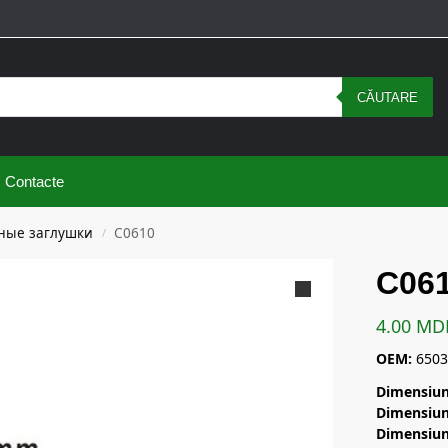
CĂUTARE
Contacte
ные заглушки
C0610
/
C06
4.00
MD
OEM:
6503
Dimensiun
Dimensiun
Dimensiun