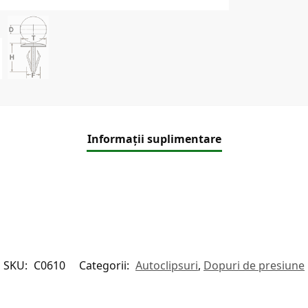
Informații suplimentare
SKU:
C0610
Categorii:
Autoclipsuri
,
Dopuri de presiune