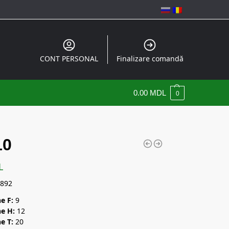
CONT PERSONAL
Finalizare comandă
0.00
MDL
0
10
L
892
e F:
9
e H:
12
e T:
20