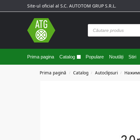
Site-ul oficial al S.C. AUTOTOM GRUP S.R.L.
Prima pagina
Catalog
Populare
Noutăți
Stiri
Prima pagină
Catalog
Autoclipsuri
Нажим
/
/
/