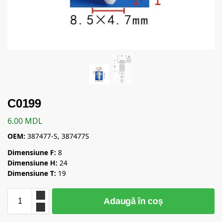
C0199
6.00
MDL
OEM:
387477-S, 387477S
Dimensiune F:
8
Dimensiune H:
24
Dimensiune T:
19
Adaugă în coș