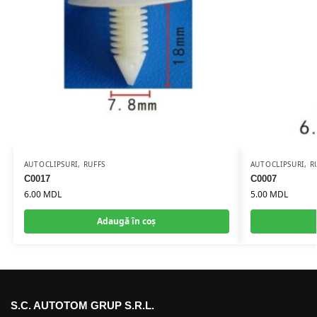
AUTOCLIPSURI
,
RUFFS
AUTOCLIPSURI
,
R
C0017
C0007
6.00
MDL
5.00
MDL
Adaugă în coș
S.C. AUTOTOM GRUP S.R.L.