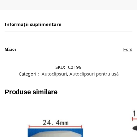
Informații suplimentare
Mărci
Ford
SKU:
C0199
Categorii:
Autoclipsuri
,
Autoclipsuri pentru ușă
Produse similare