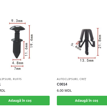
LIPSURI
,
RUFFS
AUTOCLIPSURI
,
CREȚ
1
C0014
MDL
6.00
MDL
Adaugă în coș
Adaugă în coș