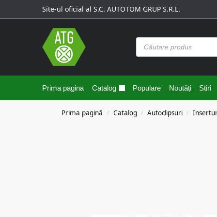
Site-ul oficial al S.C. AUTOTOM GRUP S.R.L.
Prima pagina
Catalog
Populare
Noutăți
Stiri
Prima pagină
Catalog
Autoclipsuri
Insertur
/
/
/