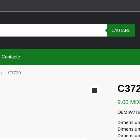
CĂUTARE
Contacte
i
C3720
/
C37
9.00
MD
OEM:W719
Dimensiun
Dimensiun
Dimensiun