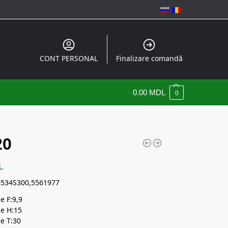
CONT PERSONAL
Finalizare comandă
0.00
MDL
0
20
L
534S300,5561977
e F:9,9
e H:15
e T:30