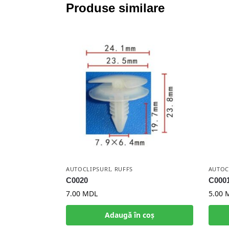
Produse similare
AUTOCLIPSURI
,
RUFFS
AUTOC
C0020
C000
7.00
MDL
5.00
Adaugă în coș