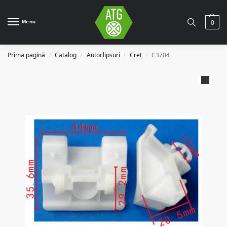
Menu
0
Prima pagină
Catalog
Autoclipsuri
Creț
C3704
/
/
/
/