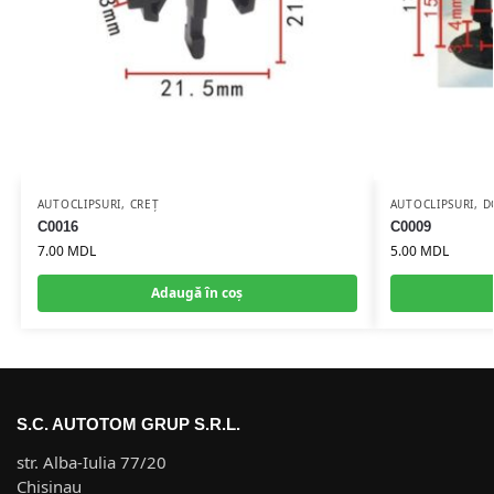
AUTOCLIPSURI
,
CREȚ
AUTOCLIPSURI
,
D
C0016
C0009
7.00
MDL
5.00
MDL
Adaugă în coș
S.C. AUTOTOM GRUP S.R.L.
str. Alba-Iulia 77/20
Chisinau