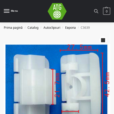
Menu
0
Prima pagină
Catalog
Autoclipsuri
Европа
C3639
/
/
/
/