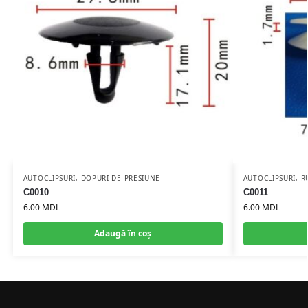
AUTOCLIPSURI
,
DOPURI DE PRESIUNE
AUTOCLIPSURI
,
R
C0010
C0011
6.00
MDL
6.00
MDL
Adaugă în coș