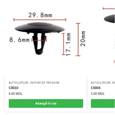
AUTOCLIPSURI
,
DOPURI DE PRESIUNE
AUTOCLIPSURI
,
R
C0010
C0004
6.00
MDL
5.00
MDL
Adaugă în coș