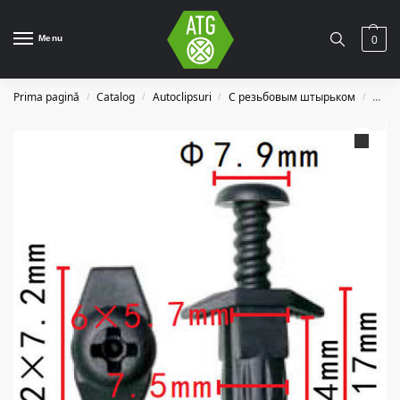
Menu
0
Prima pagină
Catalog
Autoclipsuri
С резьбовым штырьком
C363
/
/
/
/