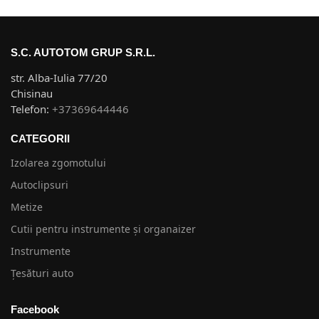
S.C. AUTOTOM GRUP S.R.L.
str. Alba-Iulia 77/20
Chisinau
Telefon:
+37369644446
CATEGORII
Izolarea zgomotului
Autoclipsuri
Metize
Cutii pentru instrumente și organaizer
Instrumente
Țesături auto
Facebook