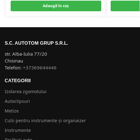
Adaugă în coș
S.C. AUTOTOM GRUP S.R.L.
str. Alba-Iulia 77/20
Chisinau
Telefon:
+37369644446
CATEGORII
Izolarea zgomotului
Autoclipsuri
Metize
Cutii pentru instrumente și organaizer
Instrumente
Țesături auto