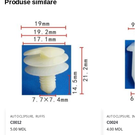
Produse similare
AUTOCLIPSURI
,
RUFFS
AUTOCLIPSURI
,
I
C0012
C0024
5.00
MDL
4.00
MDL