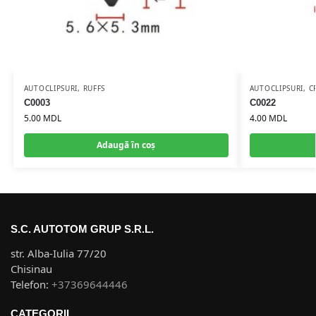
AUTOCLIPSURI
,
RUFFS
AUTOCLIPSURI
,
C
C0003
C0022
5.00
MDL
4.00
MDL
Adaugă în coș
S.C. AUTOTOM GRUP S.R.L.
str. Alba-Iulia 77/20
Chisinau
Telefon:
+37369644446
CATEGORII