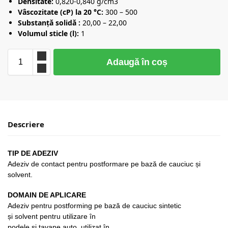
Densitate:
0,820-0,840 g/cm3
Vâscozitate (cP) la 20 °C:
300 – 500
Substanță solidă :
20,00 – 22,00
Volumul sticle (l):
1
Adaugă în coș
Descriere
TIP DE ADEZIV
Adeziv de contact pentru postformare pe bază de cauciuc și
solvent.
DOMAIN DE APLICARE
Adeziv pentru postforming pe bază de cauciuc sintetic
și solvent pentru utilizare în
podele și tavane auto, utilizat în