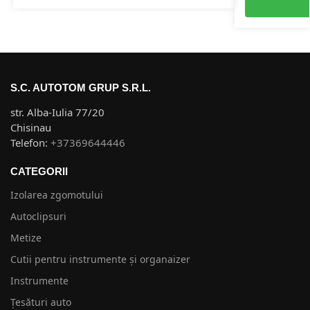
S.C. AUTOTOM GRUP S.R.L.
str. Alba-Iulia 77/20
Chisinau
Telefon:
+37369644446
CATEGORII
Izolarea zgomotului
Autoclipsuri
Metize
Cutii pentru instrumente și organaizer
Instrumente
Țesături auto