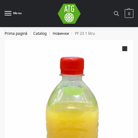
Menu
0
Prima pagină
Catalog
Новинки
PF 23 1 litru
/
/
/