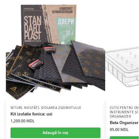
SETURI
,
NOUTĂȚI
,
IZOLAREA ZGOMOTULUI
CUTII PENTRU I
INSTRUMENTE ȘI
Kit izolatie fonica: usi
ORGANAIZER
1,200.00
MDL
Beta Organizer
95.00
MDL
Adaugă în coș