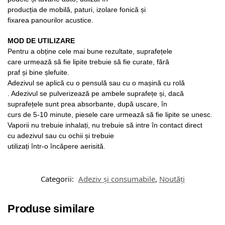
producția de mobilă, paturi, izolare fonică și
fixarea panourilor acustice.
MOD DE UTILIZARE
Pentru a obține cele mai bune rezultate, suprafețele
care urmează să fie lipite trebuie să fie curate, fără
praf și bine șlefuite.
Adezivul se aplică cu o pensulă sau cu o mașină cu rolă
. Adezivul se pulverizează pe ambele suprafețe și, dacă
suprafețele sunt prea absorbante, după uscare, în
curs de 5-10 minute, piesele care urmează să fie lipite se unesc.
Vaporii nu trebuie inhalați, nu trebuie să intre în contact direct
cu adezivul sau cu ochii și trebuie
utilizați într-o încăpere aerisită.
Categorii:
Adeziv și consumabile
,
Noutăți
Produse similare