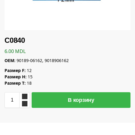
C0840
6.00
MDL
OEM:
90189-06162, 9018906162
Размер F:
12
Размер H:
15
Размер T:
18
В корзину