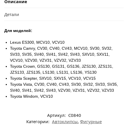
Описание
Детали
Для моделей:
Lexus ES300, MCV10, VCV10
Toyota Camry, CV30, CV40, CV43, MCV10, SV30, SV32,
SV33, SV35, SV40, SV41, SV42, SV43, SXV10, SXV11,
VCV10, VZV30, VZV31, VZV32, VZV33
Toyota Crown, GS130, GS131, GS136, JZS130, JZS131,
JZS133, JZS135, LS130, LS131, LS136, YS130
Toyota Scepter, SXV10, SXV15, VCV10, VCV15
Toyota Vista, CV30, CV40, CV43, SV30, SV32, SV33, SV35,
SV40, SV41, SV42, SV43, VZV30, VZV31, VZV32, VZV33
Toyota Windom, VCV10
Артикул:
C0840
Категории:
Автоклипсы
,
Фигурные