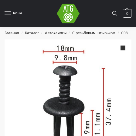
Меню
0
Главная
Каталог
Автоклипсы
С резьбовым штырьком
C0854
/
/
/
/