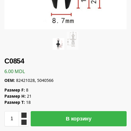
C0854
6.00
MDL
OEM:
82421028, 5040566
Размер F:
8
Размер H:
21
Размер T:
18
В корзину