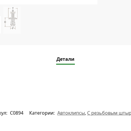
Детали
кул:
C0894
Категории:
Автоклипсы
,
С резьбовым шты