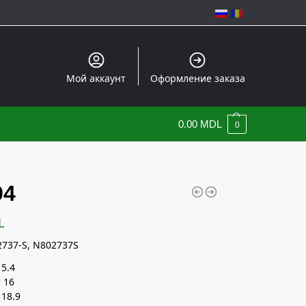
Мой аккаунт
Оформление заказа
0.00
MDL
0
94
L
737-S, N802737S
5.4
:
16
18.9