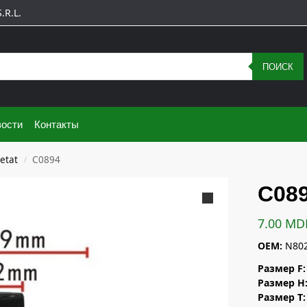
R.L.
ПОИСК
ости
Контакты
letat
C0894
/
C08
7.00
MD
OEM:
N802
Размер F:
Размер H
Размер T: