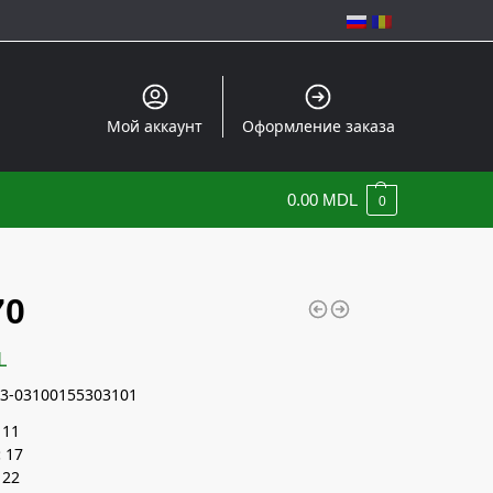
Мой аккаунт
Оформление заказа
0.00
MDL
0
70
L
3-03100155303101
11
:
17
22