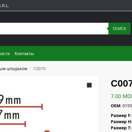
R.L.
ПОИСК
ости
Контакты
вым штырьком
C0070
/
C00
7.00
MD
OEM:
0155
Размер F:
Размер H
Размер T: