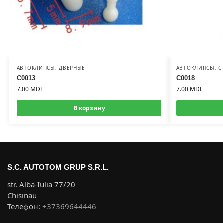
АВТОКЛИПСЫ
,
ДВЕРНЫЕ
АВТОКЛИПСЫ
,
С
C0013
C0018
7.00
MDL
7.00
MDL
В корзину
S.C. AUTOTOM GRUP S.R.L.
str. Alba-Iulia 77/20
Chisinau
Телефон:
+37369644446