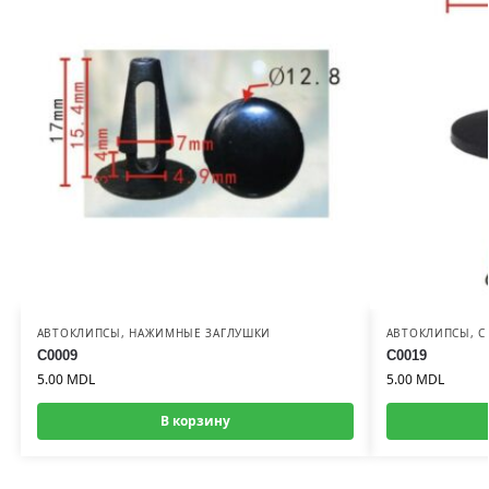
АВТОКЛИПСЫ
,
НАЖИМНЫЕ ЗАГЛУШКИ
АВТОКЛИПСЫ
,
С
C0009
C0019
5.00
MDL
5.00
MDL
В корзину