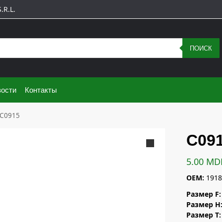
R.L.
ПОИСК
ости
Контакты
C0915
C09
5.00
MD
OEM:
1918
Размер F:
Размер H
Размер T: