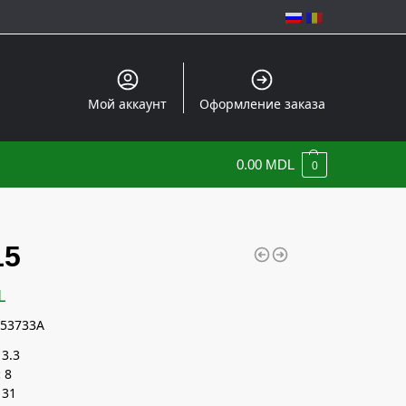
Мой аккаунт
Оформление заказа
0.00
MDL
0
15
L
53733A
3.3
:
8
31