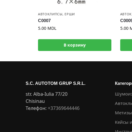
АВТОКЛИПСЫ
,
ЕРШИ
АВТО
C0007
C000
5.00
MDL
5.00
В корзину
S.C. AUTOTOM GRUP S.R.L.
Категор
str. Alba-Iulia 77/20
Шумоиз
Chisinau
Автокл
Телефон:
+37369644446
Метизы
Кейсы 
Инстру