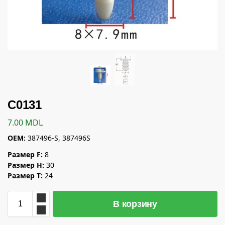
C0131
7.00
MDL
OEM:
387496-S, 387496S
Размер F:
8
Размер H:
30
Размер T:
24
В корзину