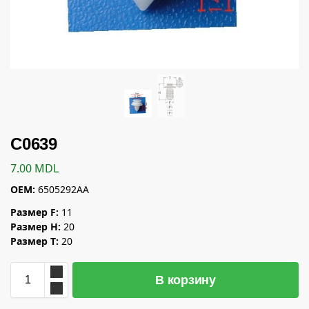
C0639
7.00
MDL
OEM:
6505292AA
Размер F:
11
Размер H:
20
Размер T:
20
В корзину