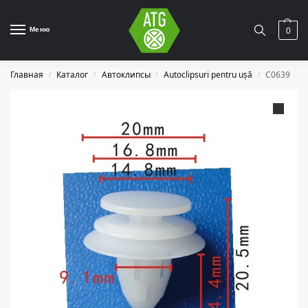
Меню
0
Главная
Каталог
Автоклипсы
Autoclipsuri pentru ușă
C0639
/
/
/
/