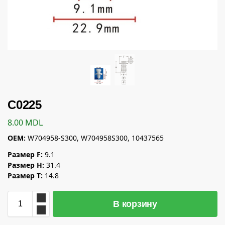
C0225
8.00
MDL
OEM:
W704958-S300, W704958S300, 10437565
Размер F:
9.1
Размер H:
31.4
Размер T:
14.8
В корзину